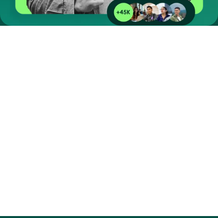
Introducción
El Problema Actual
Principales dolores detectados por nuestro estudio (2025)
Impacto directo en tu institución
Un funnel lleno de fugas en cada etapa
¿Por qué importa verlo así?
Oportunidades de cambio