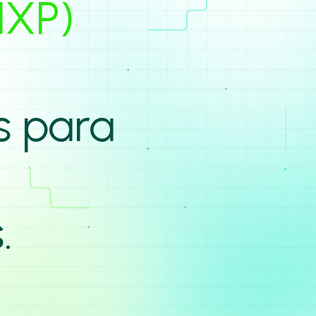
IXP)
os
para
.