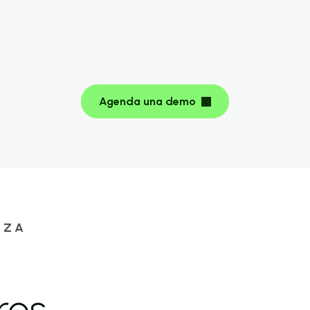
Agenda una demo
NZA
ros