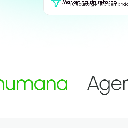
Marketing sin retorno
Tu equipo genera demanda.
na
Agentes q