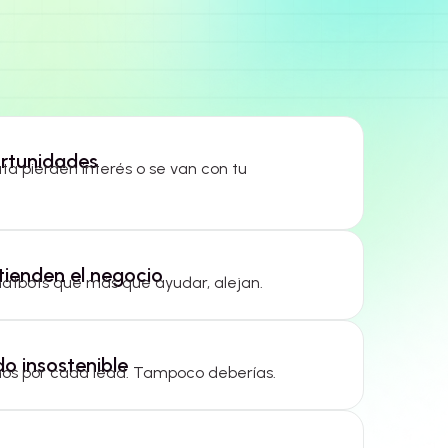
rtunidades
ta pierden interés o se van con tu
tienden el negocio
hatbots que más que ayudar, alejan.
do insostenible
os por cada lead. Tampoco deberías.