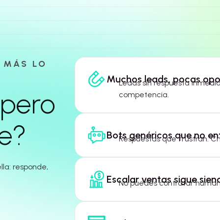
 MÁS LO
Muchos leads, pocas opo
Leads sin respuesta inmedia
 pero
competencia.
te?
Bots genéricos que no en
Respuestas que frustran. C
lla: responde,
Escalar ventas sigue sien
No puedes contratar human